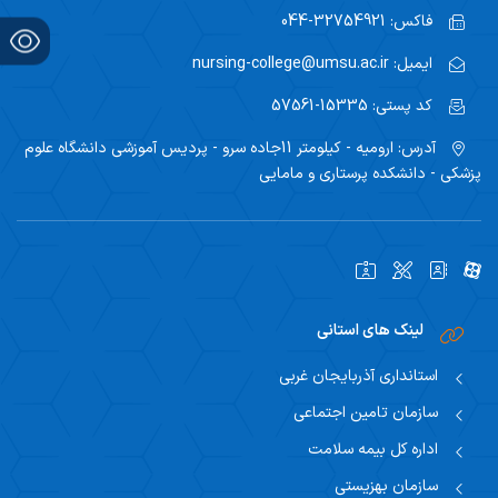
فاکس:
32754921-044
ایمیل:
nursing-college@umsu.ac.ir
کد پستی:
15335-57561
آدرس:
ارومیه - کیلومتر 11جاده سرو - پردیس آموزشی دانشگاه علوم
پزشکی - دانشکده پرستاری و مامایی
لینک های استانی
استانداری آذربایجان غربی
سازمان تامین اجتماعی
اداره کل بیمه سلامت
سازمان بهزیستی