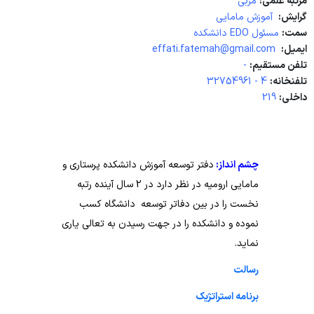
مرتبه علمی:
مربی
اساتید
گرایش:
آموزش مامایی
سمت:
مسئول EDO دانشکده
دانشجویان
ایمیل:
effati.fatemah@gmail.com
تلفن مستقیم:
-
نظر سنجی از گروه ها
تلفنخانه:
4 - 32754961
داخلی:
219
چشم انداز:
دفتر توسعه آموزش دانشکده پرستاری و
مامایی ارومیه در نظر دارد در 2 سال آینده رتبه
نخست را در بین دفاتر توسعه دانشگاه کسب
نموده و دانشکده را در جهت رسیدن به تعالی یاری
نماید.
رسالت
برنامه استراتژیک