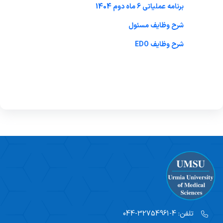
برنامه عملیاتی 6 ماه دوم 1404
شرح وظایف مسئول
شرح وظایف EDO
تلفن:
4-32754961-044