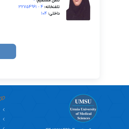
تلفن مستقیم:
-
مسئول اموال
سئوالات متداول
فرم نظر سنجی کارکنان
برنامه ریزی درسی
ا
تلفنخانه:
4 - 32754961
داخلی:
104
مسئول نقلیه
تماس با ما
EDO
فرم نظر سنجی طرح تکریم
ع