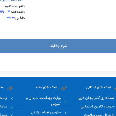
bagherzadi.aynaz@gmail.com
هداف
فرم ها و فرآیندها
لینک مجله
دانشجویان
تلفن مستقیم:
-
تلفنخانه:
4 - 32754961
ملکرد، طرح ها و همایش ها
دوره های آموزشی
کمیته ها
داخلی:
333
شرح وظایف
لینک های استانی
لینک های مفید
سام
استانداری آذربایجان غربی
وزارت بهداشت، درمان و
پست ا
آموزش
سازمان تامین اجتماعی
سامان
سازمان نظام پزشکی
اداره کل بیمه سلامت
پورتا