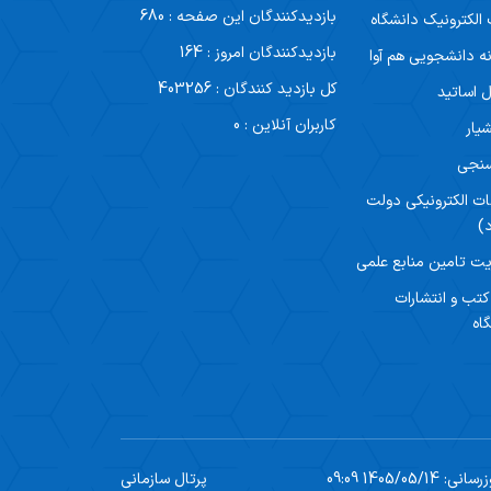
بازدیدکنندگان این صفحه : 680
لکترونیک دانشگاه
بازدیدکنندگان امروز : 164
ه دانشجویی هم آوا
کل بازدید کنندگان : 403256
ل اساتید
کاربران آنلاین : 0
یار
سنجی
ات الکترونیکی دولت
)
ت تامین منابع علمی
 کتب و انتشارات
اه
1405/05/1 09:09
پرتال سازمانی