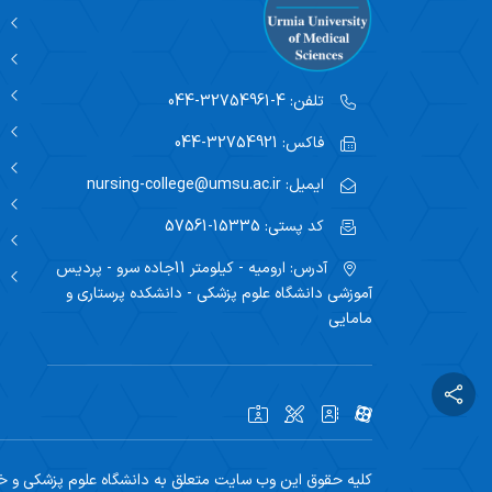
تلفن:
4-32754961-044
فاکس:
32754921-044
ایمیل:
nursing-college@umsu.ac.ir
کد پستی:
15335-57561
آدرس:
ارومیه - کیلومتر 11جاده سرو - پردیس
آموزشی دانشگاه علوم پزشکی - دانشکده پرستاری و
مامایی
کلیه حقوق این وب سایت متعلق به دانشگاه علوم پزشکی و خد