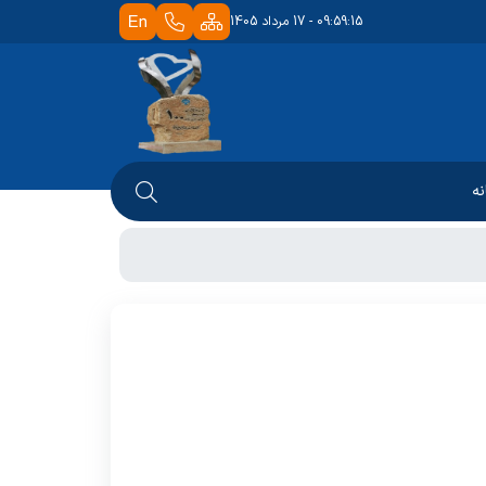
09:59:15 - 17 مرداد 1405
نه
 دانشکده
شوراها
امور رفاهی
تابخانه
آموزشی
صندوق قرض الحسنه
 کتابخانه
چاپ و تکثیر
تحصیلات تکمیلی
نان
ابخانه
قوانین و آئین نامه ها
اساتید
ه
دانشجویان