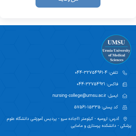
اطلاعات پرسنلی دانشکده
پرستاری
فرم نظر سنجی کارکنان
کتابخانه دانشکده
مامایی
فرم نظر سنجی طرح تکریم
رئیس کتابخانه
فوریتهای پزشکی
امور رفاهی
کارشناس کتابخانه
فرم ها و فرآیندها
صندوق قرض الحسنه
لینک کتابخانه
اساتید
چاپ و تکثیر
دانشجویان
تلفن:
4-32754961-044
کمیته ها
فاکس:
32754921-044
شوراها
ایمیل:
nursing-college@umsu.ac.ir
آموزشی
کد پستی:
15335-57561
تحصیلات تکمیلی
آدرس:
ارومیه - کیلومتر 11جاده سرو - پردیس آموزشی دانشگاه علوم
پزشکی - دانشکده پرستاری و مامایی
قوانین و آئین نامه ها