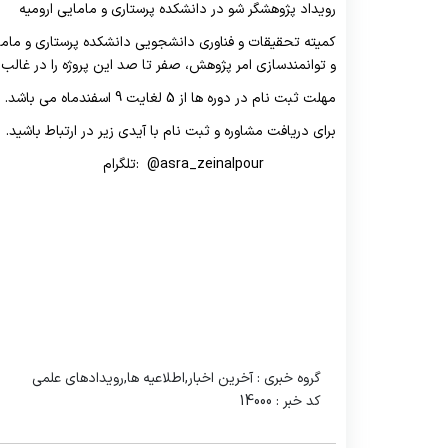
رویداد پژوهشگر شو در دانشکده پرستاری و مامایی ارومیه
مسئول اموال
سئوالات متداول
فرم نظر سنجی کارکنان
برنامه ریزی درسی
ا
کمیته تحقیقات و فناوری دانشجویی دانشکده پرستاری و مامای
مسئول نقلیه
تماس با ما
EDO
فرم نظر سنجی طرح تکریم
ع
و توانمندسازی امر پژوهش، صفر تا صد این پروژه را در غال
مهلت ثبت نام در دوره ها از 5 لغایت 9 اسفندماه می باشد.
برای دریافت مشاوره و ثبت نام با آیدی زیر در ارتباط باشید.
asra_zeinalpour@ :تلگرام
گروه خبری :
آخرین اخبار,اطلاعیه ها,رویدادهای علمی
کد خبر :
14000