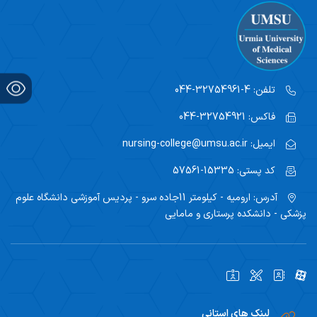
تلفن:
4-32754961-044
فاکس:
32754921-044
ایمیل:
nursing-college@umsu.ac.ir
کد پستی:
15335-57561
آدرس:
ارومیه - کیلومتر 11جاده سرو - پردیس آموزشی دانشگاه علوم
پزشکی - دانشکده پرستاری و مامایی
لینک های استانی