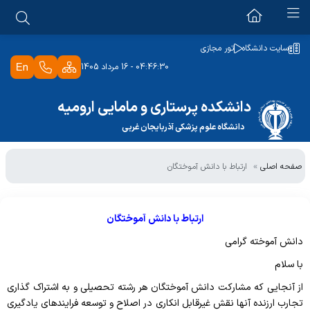
درباره دانشکده
سایت دانشگاه
تور مجازی
04:46:30 - 16 مرداد 1405
معرفی دانشکده
ریاست
اسلاید معرفی دانشکده
دانشکده پرستاری و مامایی ارومیه
ریاست دانشکده
دانشگاه علوم پزشکی آذربایجان غربی
تاریخچه دانشکده
معاونت آموزشی
برنامه ها و اهداف
روسای قبلی دانشکده
صفحه اصلی
ارتباط با دانش آموختگان
معاون آموزشی
مسئول دفتر ریاست
معاونت پژوهشی
چارت سازمانی
تحصیلات تکمیلی
تقویم جلسات دانشکده
نظرسنجی از دانشکده
معاون پژوهشی
ارتباط با دانش آموختگان
متصدی امور دفتری
واحد اداری و مالی
دانش آموخته گرامی
سئوالات متداول
متصدی امور دفتری
اداره آموزش
با سلام
رئیس اداره امور عمومی
تماس با ما
شورای پژوهشی
دانش آموختگان
Skill Lab
از آنجایی که مشارکت دانش آموختگان هر رشته تحصیلی و به اشتراک گذاری
روابط عمومی دانشکده
کمیته بروز رسانی وب سایت
تجارب ارزنده آنها نقش غیرقابل انکاری در اصلاح و توسعه فرایندهای یادگیری
کارشناس گروه ها