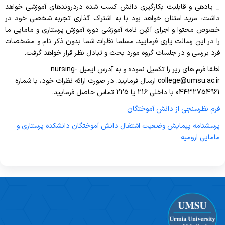
ارتباط با دانش آموختگان
پژوهشگران برتر
_ یادهی و قابلیت بکارگیری دانش کسب شده دردروندهای آموزشی خواهد
کارگزینی
سیاستهای حمایتی
داشت، مزید امتنان خواهد بود با به اشتراک گذاری تجربه شخصی خود در
برنامه ریزی درسی
نظر سنجی دانش آموختگان
مسئول دبیرخانه
کتابخانه
خصوص محتوا و اجرای آئین نامه آموزشی دوره آموزش پرستاری و مامایی ما
مرکز تحقیقات ایمنی بیمار
EDO
را در این رسالت یاری فرمایید. مسلما نظرات شما بدون ذکر نام و مشخصات
مسئول تدارکات
فرد بررسی و در جلسات گروه مورد بحث و تبادل نظر قرار خواهد گرفت.
اهداف
اعضای هیئت علمی
مسئول انبار
لطفا فرم های زیر را تکمیل نموده و به آدرس ایمیل
nursing-
عملکرد، طرح ها و همایش ها
گروه پرستاری
college@umsu.ac.ir
ارسال فرمایید. در صورت ارائه نظرات خود، با شماره
مسئول اموال
04432754961 با داخلی 216 یا 225 تماس حاصل فرمایید.
اولویتهای تحقیقاتی
گروه مامایی
مسئول نقلیه
فرم نظرسنجی از دانش آموختگان
کارگاه ها
اساتید مشاور
پرسشنامه پیمایش وضعیت اشتغال دانش آموختگان دانشکده پرستاری و
مسئول خدمات
آئین نامه ها، فرم ها و فرآیندها
مامایی ارومیه
مسئول و لیست اساتید
تلفنچی
پایان نامه ها و مقالات
آئین نامه ها
لیست بازنشستگان
کارشناس it
فرم ها و فرآیندها
قوانین و آئین نامه کارکنان
کارشناس پژوهشی
دوره های آموزشی
ایمنی و کمکهای اولیه
لینک مجله
گروههای آموزشی