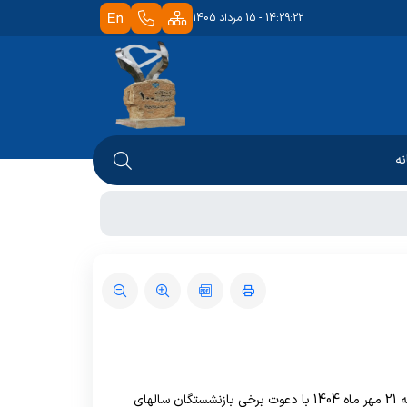
14:29:22 - 15 مرداد 1405
نه
 دانشکده
شوراها
امور رفاهی
تابخانه
آموزشی
صندوق قرض الحسنه
 کتابخانه
چاپ و تکثیر
تحصیلات تکمیلی
نان
ابخانه
قوانین و آئین نامه ها
اساتید
ه
دانشجویان
مراسم تکریم و تقدیر حاج آقا شمس الدین شمسی بعد سالها خدمات دانشگاهی و کشوری در سالن جلسه دانشکده پرستاری و مامایی در مورخه 21 مهر ماه 1404 با دعوت برخی بازنشستگان سالهای