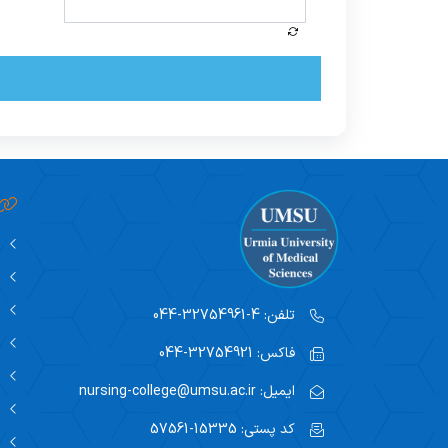
تلفن:
4-32754961-044
فاکس:
32754921-044
ایمیل:
nursing-college@umsu.ac.ir
کد پستی:
15335-57561