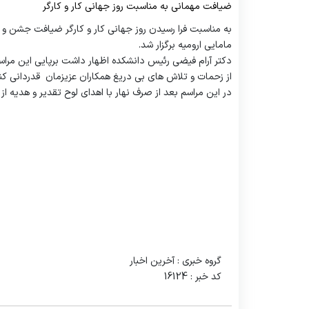
ضیافت مهمانی به مناسبت روز جهانی کار و کارگر
مسئول اموال
سئوالات متداول
فرم نظر سنجی کارکنان
برنامه ریزی درسی
ا
به مناسبت فرا رسیدن روز جهانی کار و کارگر ضیافت جشن و ن
مسئول نقلیه
تماس با ما
EDO
فرم نظر سنجی طرح تکریم
ع
مامایی ارومیه برگزار شد.
دکتر آرام فیضی رئیس دانشکده اظهار داشت برپایی این مراس
از زحمات و تلاش های بی دریغ همکاران عزیزمان قدردانی ک
در این مراسم بعد از صرف نهار با اهدای لوح تقدیر و هدیه از 
گروه خبری :
آخرین اخبار
کد خبر :
16124