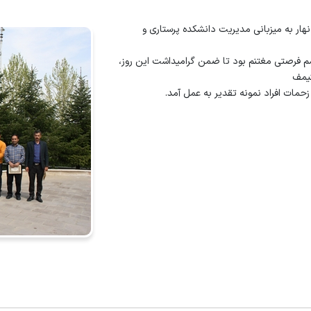
هداف
فرم ها و فرآیندها
لینک مجله
دانشجویان
هار به میزبانی مدیریت دانشکده پرستاری و
ملکرد، طرح ها و همایش ها
دوره های آموزشی
کمیته ها
م فرصتی مغتنم بود تا ضمن گرامیداشت این روز،
نیمف
زحمات افراد نمونه تقدیر به عمل آمد.