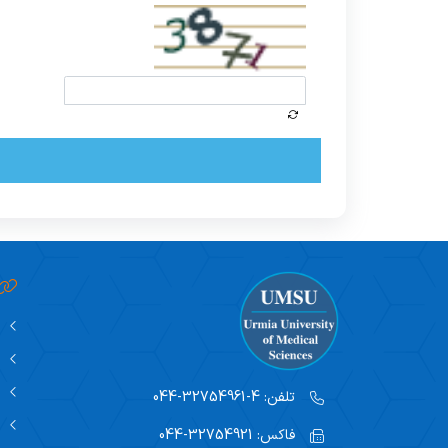
تلفن:
4-32754961-044
فاکس:
32754921-044