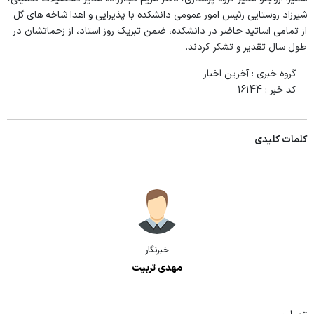
اطلاعات پرسنلی دانشکده
شیرزاد روستایی رئیس امور عمومی دانشکده با پذیرایی و اهدا شاخه های گل
پرستاری
از تمامی اساتید حاضر در دانشکده، ضمن تبریک روز استاد، از زحماتشان در
فرم نظر سنجی کارکنان
کتابخانه دانشکده
طول سال تقدیر و تشکر کردند.
مامایی
فرم نظر سنجی طرح تکریم
رئیس کتابخانه
گروه خبری :
آخرین اخبار
فوریتهای پزشکی
امور رفاهی
کد خبر :
16144
کارشناس کتابخانه
فرم ها و فرآیندها
صندوق قرض الحسنه
لینک کتابخانه
اساتید
کلمات کلیدی
چاپ و تکثیر
دانشجویان
کمیته ها
شوراها
آموزشی
خبرنگار
مهدی تربیت
تحصیلات تکمیلی
قوانین و آئین نامه ها