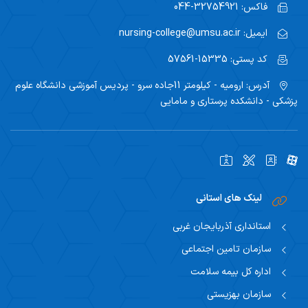
فاکس:
32754921-044
ایمیل:
nursing-college@umsu.ac.ir
کد پستی:
15335-57561
آدرس:
ارومیه - کیلومتر 11جاده سرو - پردیس آموزشی دانشگاه علوم
پزشکی - دانشکده پرستاری و مامایی
لینک های استانی
استانداری آذربایجان غربی
سازمان تامین اجتماعی
اداره کل بیمه سلامت
سازمان بهزیستی