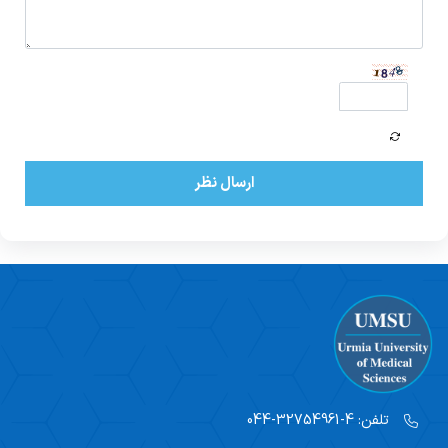
ارسال نظر
تلفن:
4-32754961-044