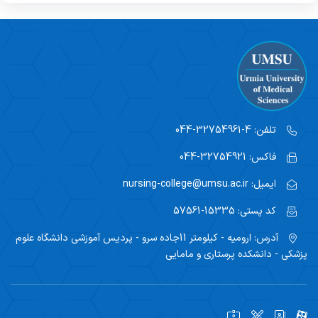
تلفن:
4-32754961-044
فاکس:
32754921-044
ایمیل:
nursing-college@umsu.ac.ir
کد پستی:
15335-57561
آدرس:
ارومیه - کیلومتر 11جاده سرو - پردیس آموزشی دانشگاه علوم
پزشکی - دانشکده پرستاری و مامایی