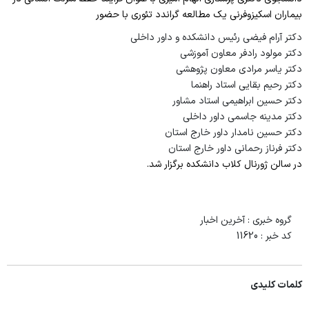
اطلاعات پرسنلی دانشکده
بیماران اسکیزوفرنی یک مطالعه گراندد تئوری با حضور
پرستاری
فرم نظر سنجی کارکنان
دکتر آرام فیضی رئیس دانشکده و داور داخلی
کتابخانه دانشکده
مامایی
دکتر مولود رادفر معاون آموزشی
فرم نظر سنجی طرح تکریم
رئیس کتابخانه
دکتر یاسر مرادی معاون پژوهشی
فوریتهای پزشکی
دکتر رحیم بقایی استاد راهنما
امور رفاهی
کارشناس کتابخانه
دکتر حسین ابراهیمی استاد مشاور
فرم ها و فرآیندها
صندوق قرض الحسنه
دکتر مدینه جاسمی داور داخلی
لینک کتابخانه
اساتید
دکتر حسین نامدار داور خارج استان
چاپ و تکثیر
دکتر فرناز رحمانی داور خارج استان
دانشجویان
در سالن ژورنال کلاب دانشکده برگزار شد.
کمیته ها
شوراها
گروه خبری :
آخرین اخبار
کد خبر :
11620
آموزشی
تحصیلات تکمیلی
کلمات کلیدی
قوانین و آئین نامه ها