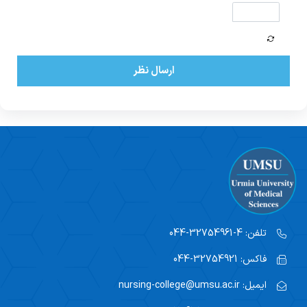
ارسال نظر
تلفن:
4-32754961-044
فاکس:
32754921-044
ایمیل:
nursing-college@umsu.ac.ir