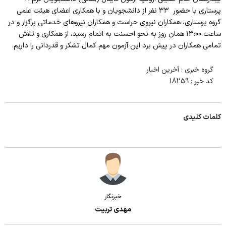
اطلاعات پرسنلی دانشکده
پرستاری با حضور 33 نفر از دانشجویان و با همکاری اعضای هیئت علمی
پرستاری
گروه پرستاری، همکاران نیروی حراست و همکاران نیروهای خدماتی برگزار و در
فرم نظر سنجی کارکنان
کتابخانه دانشکده
ساعت 13:00 همان روز به نحو احسنت به اتمام رسید، از همکاری و تلاش
مامایی
فرم نظر سنجی طرح تکریم
تمامی همکاران در پیش برد این آزمون مهم کمال تشکر و قدردانی را داریم.
رئیس کتابخانه
فوریتهای پزشکی
امور رفاهی
گروه خبری :
آخرین اخبار
کارشناس کتابخانه
فرم ها و فرآیندها
کد خبر :
18259
صندوق قرض الحسنه
لینک کتابخانه
اساتید
چاپ و تکثیر
دانشجویان
کلمات کلیدی
کمیته ها
شوراها
آموزشی
خبرنگار
تحصیلات تکمیلی
مهدی تربیت
قوانین و آئین نامه ها